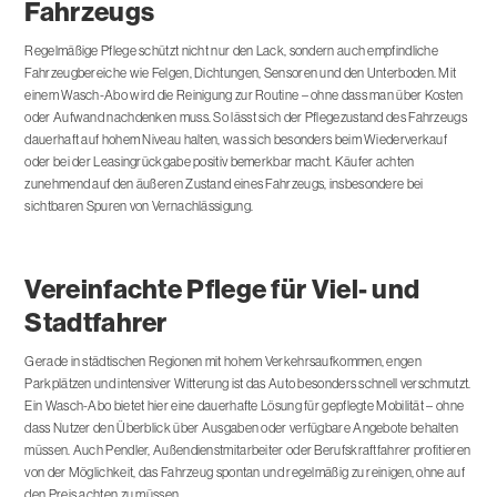
Fahrzeugs
Regelmäßige Pflege schützt nicht nur den Lack, sondern auch empfindliche
Fahrzeugbereiche wie Felgen, Dichtungen, Sensoren und den Unterboden. Mit
einem Wasch-Abo wird die Reinigung zur Routine – ohne dass man über Kosten
oder Aufwand nachdenken muss. So lässt sich der Pflegezustand des Fahrzeugs
dauerhaft auf hohem Niveau halten, was sich besonders beim Wiederverkauf
oder bei der Leasingrückgabe positiv bemerkbar macht. Käufer achten
zunehmend auf den äußeren Zustand eines Fahrzeugs, insbesondere bei
sichtbaren Spuren von Vernachlässigung.
Vereinfachte Pflege für Viel- und
Stadtfahrer
Gerade in städtischen Regionen mit hohem Verkehrsaufkommen, engen
Parkplätzen und intensiver Witterung ist das Auto besonders schnell verschmutzt.
Ein Wasch-Abo bietet hier eine dauerhafte Lösung für gepflegte Mobilität – ohne
dass Nutzer den Überblick über Ausgaben oder verfügbare Angebote behalten
müssen. Auch Pendler, Außendienstmitarbeiter oder Berufskraftfahrer profitieren
von der Möglichkeit, das Fahrzeug spontan und regelmäßig zu reinigen, ohne auf
den Preis achten zu müssen.