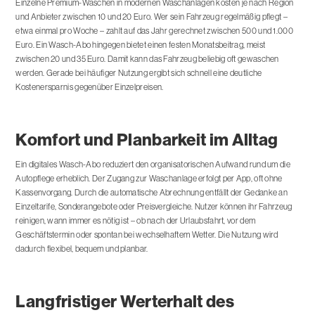
Einzelne Premium-Wäschen in modernen Waschanlagen kosten je nach Region
und Anbieter zwischen 10 und 20 Euro. Wer sein Fahrzeug regelmäßig pflegt –
etwa einmal pro Woche – zahlt auf das Jahr gerechnet zwischen 500 und 1.000
Euro. Ein Wasch-Abo hingegen bietet einen festen Monatsbeitrag, meist
zwischen 20 und 35 Euro. Damit kann das Fahrzeug beliebig oft gewaschen
werden. Gerade bei häufiger Nutzung ergibt sich schnell eine deutliche
Kostenersparnis gegenüber Einzelpreisen.
Komfort und Planbarkeit im Alltag
Ein digitales Wasch-Abo reduziert den organisatorischen Aufwand rund um die
Autopflege erheblich. Der Zugang zur Waschanlage erfolgt per App, oft ohne
Kassenvorgang. Durch die automatische Abrechnung entfällt der Gedanke an
Einzeltarife, Sonderangebote oder Preisvergleiche. Nutzer können ihr Fahrzeug
reinigen, wann immer es nötig ist – ob nach der Urlaubsfahrt, vor dem
Geschäftstermin oder spontan bei wechselhaftem Wetter. Die Nutzung wird
dadurch flexibel, bequem und planbar.
Langfristiger Werterhalt des