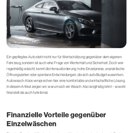
Ein gepflegtes Auto steht nicht nur für Wertschätzung gegenüber dem eigenen
Fahrzeug, sondern ist auch eine Frage von Werterhalt und Sicherheit. Doch wer
regelmäßig wäscht, kennt die Herausforderung: hohe Einzelpreise, unpraktische
Öffnungszeiten oder spontane Entscheidungen, die sich aufs Budget auswirken.
Autowasch-Abos versprechen hier eine komfortable und wirtschaftliche Lösung.
In diesem Artikel zeigen wir, warum sich ein Wasch-Abo langfristig lohnt – sowohl
finanziell als auch funktional.
Finanzielle Vorteile gegenüber
Einzelwäschen